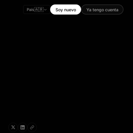
🇦🇷
País
Soy nuevo
Ya tengo cuenta