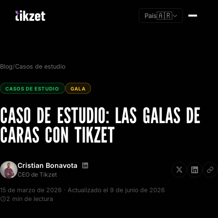
🇦🇷
País
Blog
/
Casos de estudio
CASOS DE ESTUDIO
GALA
CASO DE ESTUDIO: LAS GALAS DE
CARAS CON TIKZET
Cristian Bonavota
CEO de Tikzet
15 de marzo de 2026 · Actualizado el 9 de junio de 2026
Soy nuevo
2 min de lectura
Ya tengo cuenta