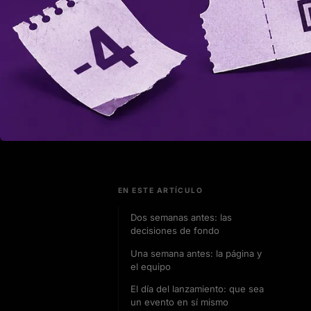
EN ESTE ARTÍCULO
Dos semanas antes: las
decisiones de fondo
Una semana antes: la página y
el equipo
El día del lanzamiento: que sea
un evento en sí mismo