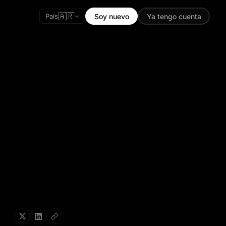
🇦🇷
País
Soy nuevo
Ya tengo cuenta