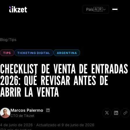
🇦🇷
País
Blog
/
Tips
TIPS
TICKETING DIGITAL
ARGENTINA
CHECKLIST DE VENTA DE ENTRADAS
2026: QUÉ REVISAR ANTES DE
ABRIR LA VENTA
Marcos Palermo
Soy nuevo
CTO de Tikzet
Ya tengo cuenta
4 de junio de 2026 · Actualizado el 9 de junio de 2026