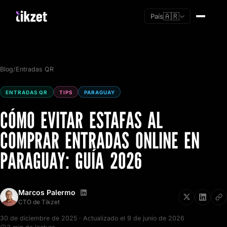
🇦🇷
País
Blog
/
Entradas QR
ENTRADAS QR
TIPS
PARAGUAY
CÓMO EVITAR ESTAFAS AL
COMPRAR ENTRADAS ONLINE EN
PARAGUAY: GUÍA 2026
Marcos Palermo
Soy nuevo
CTO de Tikzet
Ya tengo cuenta
30 de diciembre de 2025 · Actualizado el 9 de junio de 2026