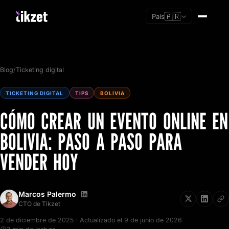
🇦🇷
País
Blog
/
Ticketing digital
TICKETING DIGITAL
TIPS
BOLIVIA
CÓMO CREAR UN EVENTO ONLINE EN
BOLIVIA: PASO A PASO PARA
VENDER HOY
Marcos Palermo
Soy nuevo
CTO de Tikzet
Ya tengo cuenta
2 de diciembre de 2025 · Actualizado el 9 de junio de 2026