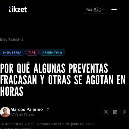
🇦🇷
País
Blog
/
Industria
INDUSTRIA
TIPS
ARGENTINA
POR QUÉ ALGUNAS PREVENTAS
FRACASAN Y OTRAS SE AGOTAN EN
HORAS
Marcos Palermo
Soy nuevo
CTO de Tikzet
Ya tengo cuenta
14 de abril de 2026 · Actualizado el 9 de junio de 2026