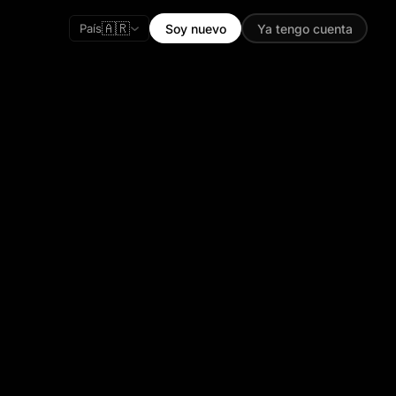
🇦🇷
País
Soy nuevo
Ya tengo cuenta