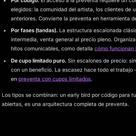
Por código.
El acceso a la preventa requiere un có
elegidos: la comunidad del artista, los clientes de u
anteriores. Convierte la preventa en herramienta de
Por fases (tandas).
La estructura escalonada clásic
intermedia, venta general al precio pleno. Organiz
hitos comunicables, como detalla
cómo funcionan 
De cupo limitado puro.
Sin escalones de precio: si
con un beneficio. La escasez hace todo el trabaj
en
preventa con cupos limitados
.
Los tipos se combinan: un early bird por código para 
abiertas, es una arquitectura completa de preventa.