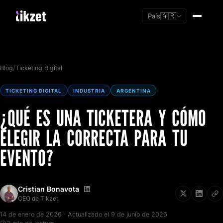
🇦🇷
País
Blog
/
Ticketing digital
TICKETING DIGITAL
INDUSTRIA
ARGENTINA
¿QUÉ ES UNA TICKETERA Y CÓMO
ELEGIR LA CORRECTA PARA TU
EVENTO?
Cristian Bonavota
Soy nuevo
CEO de Tikzet
Ya tengo cuenta
14 de enero de 2026 · Actualizado el 9 de junio de 2026