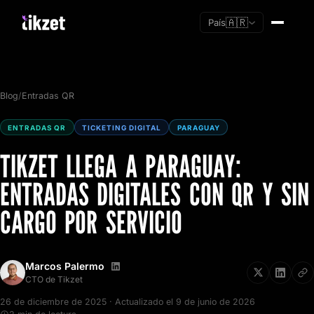
🇦🇷
País
Blog
/
Entradas QR
ENTRADAS QR
TICKETING DIGITAL
PARAGUAY
TIKZET LLEGA A PARAGUAY:
ENTRADAS DIGITALES CON QR Y SIN
CARGO POR SERVICIO
Marcos Palermo
Soy nuevo
CTO de Tikzet
Ya tengo cuenta
26 de diciembre de 2025 · Actualizado el 9 de junio de 2026