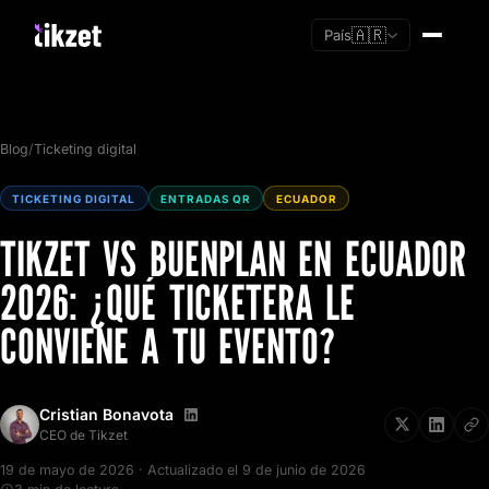
🇦🇷
País
Blog
/
Ticketing digital
TICKETING DIGITAL
ENTRADAS QR
ECUADOR
TIKZET VS BUENPLAN EN ECUADOR
2026: ¿QUÉ TICKETERA LE
CONVIENE A TU EVENTO?
Cristian Bonavota
Soy nuevo
CEO de Tikzet
Ya tengo cuenta
19 de mayo de 2026 · Actualizado el 9 de junio de 2026