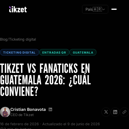
🇦🇷
País
Blog
/
Ticketing digital
TICKETING DIGITAL
ENTRADAS QR
GUATEMALA
TIKZET VS FANATICKS EN
GUATEMALA 2026: ¿CUÁL
CONVIENE?
Cristian Bonavota
Soy nuevo
CEO de Tikzet
Ya tengo cuenta
16 de febrero de 2026 · Actualizado el 9 de junio de 2026