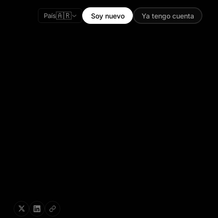
🇦🇷
País
Soy nuevo
Ya tengo cuenta