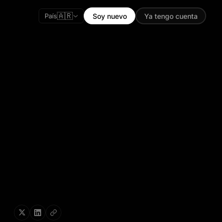
🇦🇷
País
Soy nuevo
Ya tengo cuenta