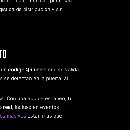
omprador es comodidad pura; para
gística de distribución y sin
TO
a un
código QR único
que se valida
s se detectan en la puerta, al
. Con una app de escaneo, tu
 real
, incluso en eventos
tos masivos
están más que