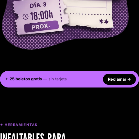
✦
25 boletos gratis
— sin tarjeta
Reclamar
→
✦ HERRAMIENTAS
INFALTABLES PARA