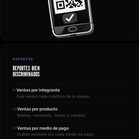
REPORTES
REPORTES BIEN
DISCRIMINADOS
Ventas por integrante
0
1
Qué vendió cada miembro de tu equipo.
Ventas por producto
0
2
Boletos, consumos, mesas y combos.
Ventas por medio de pago
0
3
Cuánto vendiste por cada medio de pago.