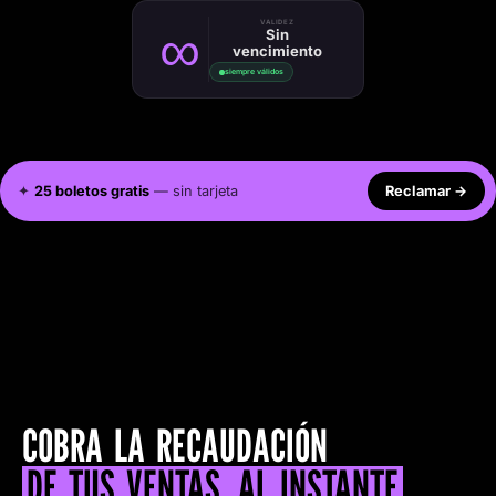
∞
VALIDEZ
Sin
vencimiento
siempre válidos
✦
25 boletos gratis
— sin tarjeta
Reclamar
→
COBRA LA RECAUDACIÓN
DE TUS VENTAS, AL INSTANTE