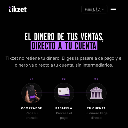
🇪🇨
País
EL DINERO DE TUS VENTAS,
DIRECTO A TU CUENTA
Tikzet no retiene tu dinero. Eliges la pasarela de pago y el
dinero va directo a tu cuenta, sin intermediarios.
01
02
03
COMPRADOR
PASARELA
TU CUENTA
Soy nuevo
Paga su
Procesa el
El dinero llega
entrada
pago
directo
Ya tengo cuenta