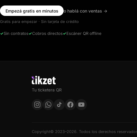
Empezá gratis en minutos
o hablá con ventas
→
Gratis para empezar · Sin tarjeta de crédito
✓
Sin contratos
✓
Cobros directos
✓
Escáner QR offline
Tu ticketera QR
Copyright© 2023–2026. Todos los derechos reservado