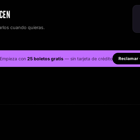
CEN
rlos cuando quieras.
Empieza con
25 boletos gratis
— sin tarjeta de crédito
Reclamar