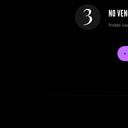
NO VEN
Podés usa
✦ 