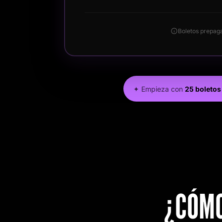
Boletos
prepaga
✦ Empieza con
25 boletos 
¿CÓMO