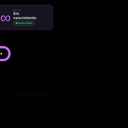
∞
VALIDEZ
Sin
vencimiento
siempre válidos
 →