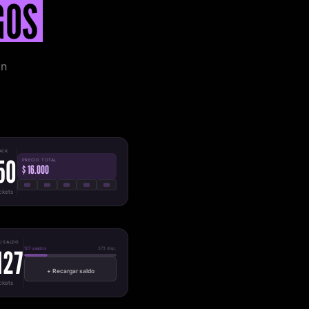
GOS
in
ACK
50
PRECIO TOTAL
$ 16.000
ickets
U SALDO
127
127 usados
373 disp.
+ Recargar saldo
ickets