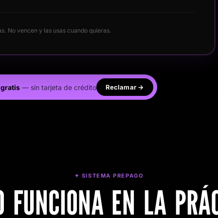
s. No vencen y las usas cuando quieras.
gratis
— sin tarjeta de crédito
Reclamar →
✦ SISTEMA PREPAGO
 FUNCIONA EN LA PRÁ