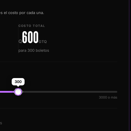
s el costo por cada una.
COSTO TOTAL
600
Q
GTQ
para
300
boletos
300
3000
o más
os