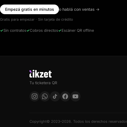
Empezá gratis en minutos
o hablá con ventas
→
Gratis para empezar · Sin tarjeta de crédito
✓
Sin contratos
✓
Cobros directos
✓
Escáner QR offline
Tu ticketera QR
Copyright© 2023–2026. Todos los derechos reservado