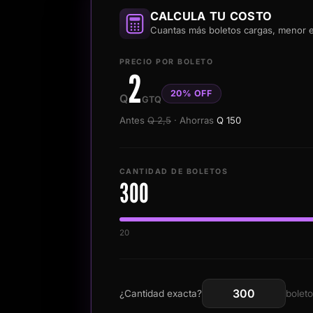
CALCULA TU COSTO
Cuantas más
boletos
cargas, menor e
PRECIO POR
BOLETO
2
20
% OFF
Q
GTQ
Antes
Q
2,5
· Ahorras
Q
150
CANTIDAD DE
BOLETOS
300
20
¿Cantidad exacta?
bolet