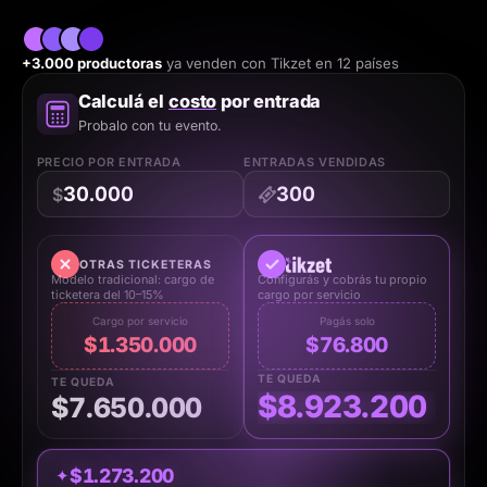
+3.000 productoras
ya venden con Tikzet en 12 países
Calculá el
costo
por entrada
Probalo con tu evento.
PRECIO POR ENTRADA
ENTRADAS VENDIDAS
$
OTRAS TICKETERAS
Modelo tradicional: cargo de
Configurás y cobrás tu propio
ticketera del 10–15%
cargo por servicio
Cargo por servicio
Pagás solo
$1.350.000
$76.800
TE QUEDA
TE QUEDA
$8.923.200
$7.650.000
$
1.273.200
✦