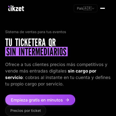
🇦🇷
País
Sistema de ventas para tus eventos
TU TICKETERA QR
SIN INTERMEDIARIOS
Ofrece a tus clientes precios más competitivos y
vende más entradas digitales
sin cargo por
servicio
: cobras al instante en tu cuenta y defines
tu propio cargo por servicio.
Empieza gratis en minutos
Soy nuevo
Precios por ticket
Ya tengo cuenta