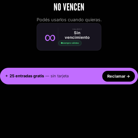
NO VENCEN
Podés usarlos cuando quieras.
∞
VALIDEZ
Sin
vencimiento
siempre válidos
✦
25 entradas gratis
— sin tarjeta
Reclamar
→