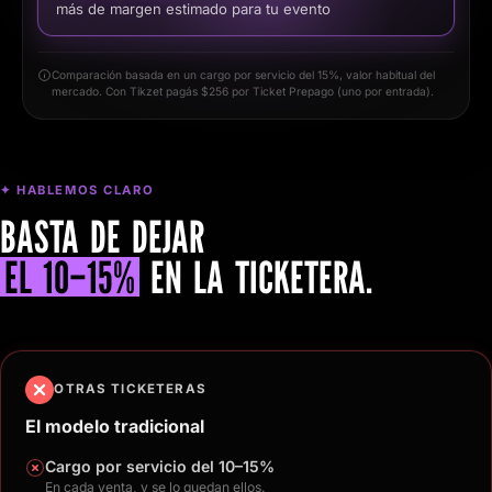
más de margen estimado para tu evento
Comparación basada en un cargo por servicio del
15
%, valor habitual del
mercado. Con Tikzet pagás
$
256
por Ticket Prepago (uno por entrada).
✦ HABLEMOS CLARO
BASTA DE DEJAR
EL 10–15%
EN LA TICKETERA.
OTRAS TICKETERAS
El modelo tradicional
Cargo por servicio del 10–15%
En cada venta, y se lo quedan ellos.