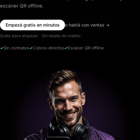
escáner QR offline.
Empezá gratis en minutos
o hablá con ventas
→
Gratis para empezar · Sin tarjeta de crédito
✓
Sin contratos
✓
Cobros directos
✓
Escáner QR offline