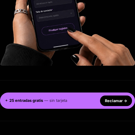
✦
25 entradas gratis
— sin tarjeta
Reclamar
→