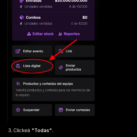
Clickeá
"Todas"
.